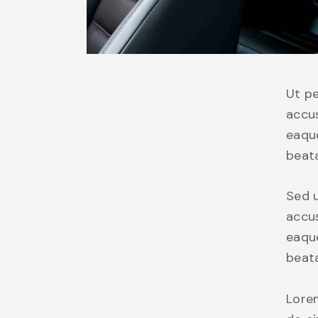
Ut pe
accu
eaque
beata
Sed u
accu
eaque
beata
Lorem