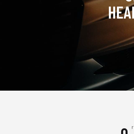
HEA
Qroin faucibus nec mauris a sodales, sed elementum mi