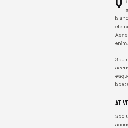
t
bland
eleme
Aenea
enim.
Sed u
accu
eaque
beata
AT V
Sed u
accu