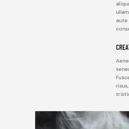
aliqu
ullam
aute 
conse
CREA
Aenea
senec
Fusce
risus
trist