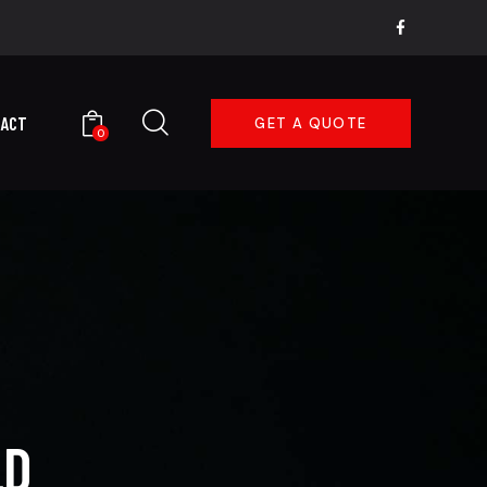
TACT
GET A QUOTE
0
LD