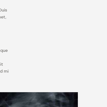
Duis
met,
ique
it
id mi