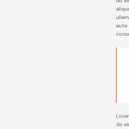
do e
aliqu
ullam
aute 
conse
Lorem
do e