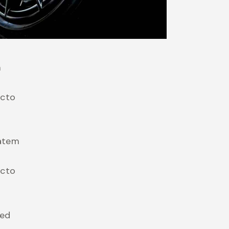
m
ecto
tatem
ecto
sed