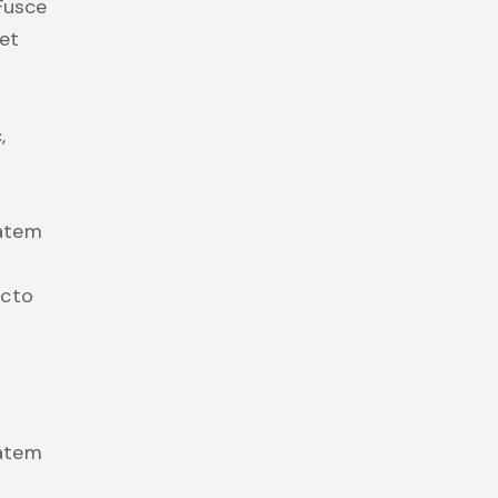
 Fusce
et
,
tatem
ecto
tatem