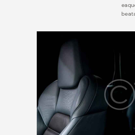
eaque
beata