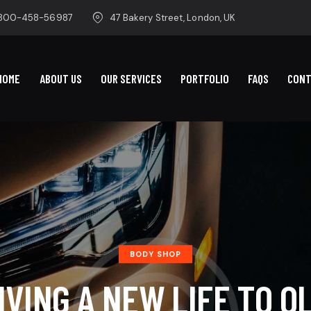
-800-458-56987
47 Bakery Street, London, UK
HOME
ABOUT US
OUR SERVICES
PORTFOLIO
FAQS
CON
BODY SHOP
IVING A NEW LIFE TO O